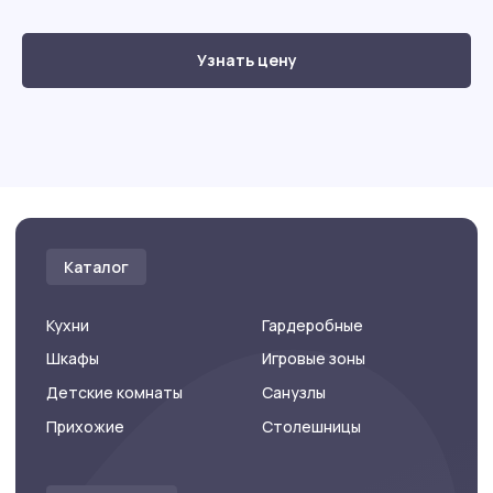
Каталог
Узнать цену
Кухни
Гардеробные
Шкафы
Игровые зоны
Детские комнаты
Санузлы
Прихожие
Столешницы
Карта сайта
Фотогалерея
Главная
Контакты
Каталог
Заказать звонок
Акции
Онлайн-расчет
Компания
Данные
© 2025 ООО «КухниPRO»
Работаем ежедневно
с 10:00 до 21:00
Политика конфиденциальности