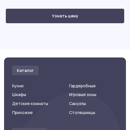
Каталог
Узнать цену
Кухни
Гардеробные
Шкафы
Игровые зоны
Детские комнаты
Санузлы
Прихожие
Столешницы
Карта сайта
Фотогалерея
Главная
Контакты
Каталог
Заказать звонок
Акции
Онлайн-расчет
Компания
Данные
© 2025 ООО «КухниPRO»
Работаем ежедневно
с 10:00 до 21:00
Политика конфиденциальности