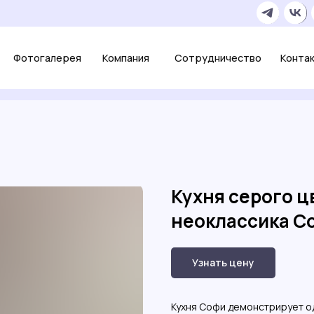
+7 
огалерея
Компания
Сотрудничество
Контакты
О
Кухня серого ц
неоклассика С
Узнать цену
Кухня Софи демонстрирует од