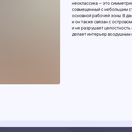
неоклассика — это симметрия
совмещенный с небольшим ст
основной рабочей зоны. В да
и он также связан с островом
и не разрушает целостность
делает интерьер воздушным и
та
Данные
Фотогалерея
© 2025 ООО
«КухниPRO»