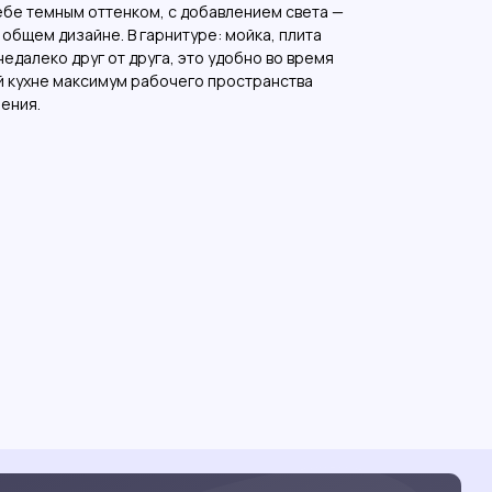
ебе темным оттенком, с добавлением света —
 общем дизайне. В гарнитуре: мойка, плита
едалеко друг от друга, это удобно во время
й кухне максимум рабочего пространства
нения.
Мы на карте