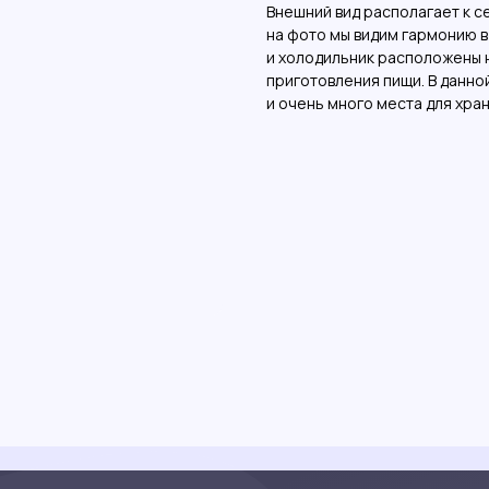
Внешний вид располагает к с
на фото мы видим гармонию в
и холодильник расположены н
приготовления пищи. В данно
и очень много места для хра
та
Данные
Фотогалерея
© 2025 ООО
«КухниPRO»